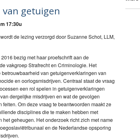
 van getuigen
om 17:30u
ordt de lezing verzorgd door Suzanne Schot, LLM,
2016 bezig met haar proefschrift aan de
 de vakgroep Strafrecht en Criminologie. Het
e betrouwbaarheid van getuigenverklaringen van
enocide en oorlogsmisdrijven. Centraal staat de vraag
cessen een rol spelen in getuigenverklaringen
 van dergelijke misdrijven en wat de gevolgen
van feiten. Om deze vraag te beantwoorden maakt ze
hillende disciplines die te maken hebben met
en het geheugen. Het onderzoek richt zich met name
e Joegoslaviëtribunaal en de Nederlandse opsporing
sdrijven.