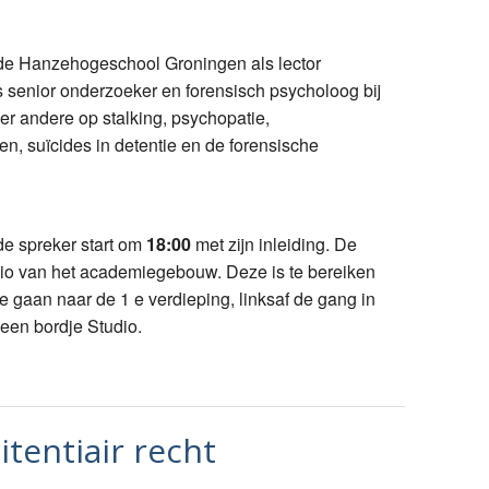
 de Hanzehogeschool Groningen als lector
senior onderzoeker en forensisch psycholoog bij
er andere op stalking, psychopatie,
n, suïcides in detentie en de forensische
e spreker start om
18:00
met zijn inleiding. De
udio van het academiegebouw. Deze is te bereiken
 te gaan naar de 1 e verdieping, linksaf de gang in
 een bordje Studio.
tentiair recht