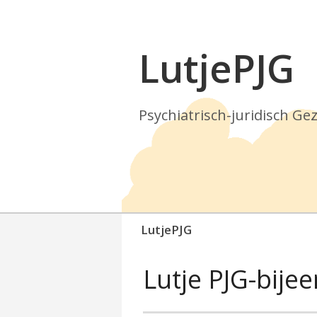
LutjePJG
Psychiatrisch-juridisch G
LutjePJG
Lutje PJG-bij