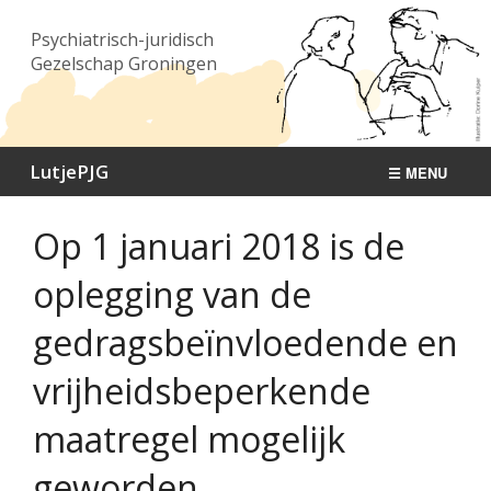
Psychiatrisch-juridisch
Gezelschap Groningen
LutjePJG
☰ MENU
Bijeenkomsten
Op 1 januari 2018 is de
Publicaties
oplegging van de
Nieuws
gedragsbeïnvloedende en
Over ons
vrijheidsbeperkende
Contact
maatregel mogelijk
geworden