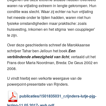
waren na vrijlating extreem in lengte gekrompen. Hun
conditie was slecht. Waar zij echter na hun vrijlating
het meeste onder te lijden hadden, waren niet hun
fysieke omstandigheden maar praktische: zoals
huisvesting, inkomen en het stigma ‘een couppleger’
te zijn.
Over deze geschiedenis schreef de Marokkaanse
schrijver Tahar ben Jelloun het boek
Een
verblindende afwezigheid van licht
, vertaald uit het
Frans door Maria Noordman, Breda: De Geus 2002 en
2008.
U vindt hierbij een verkorte weergave van de
powerpoint-presentatie van Rijnders.
publicaties/1501835031_r.rijnders-lutje-pjg-
lezing-11.05.2017-.wvh.pdf