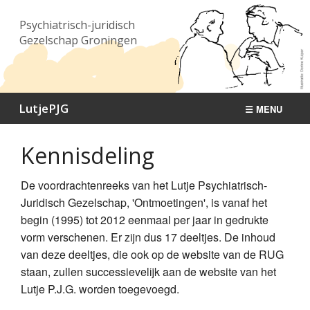
Psychiatrisch-juridisch
Gezelschap Groningen
LutjePJG
☰ MENU
Bijeenkomsten
Kennisdeling
Publicaties
De voordrachtenreeks van het Lutje Psychiatrisch-
Nieuws
Juridisch Gezelschap, 'Ontmoetingen', is vanaf het
begin (1995) tot 2012 eenmaal per jaar in gedrukte
Over ons
vorm verschenen. Er zijn dus 17 deeltjes. De inhoud
van deze deeltjes, die ook op de website van de RUG
Contact
staan, zullen successievelijk aan de website van het
Lutje P.J.G. worden toegevoegd.