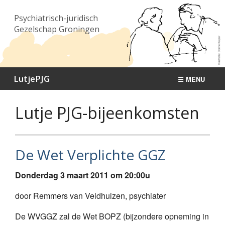
Psychiatrisch-juridisch
Gezelschap Groningen
LutjePJG
☰ MENU
Bijeenkomsten
Lutje PJG-bijeenkomsten
Publicaties
Nieuws
De Wet Verplichte GGZ
Over ons
Donderdag 3 maart 2011 om 20:00u
Contact
door Remmers van Veldhuizen, psychiater
De WVGGZ zal de Wet BOPZ (bijzondere opneming in